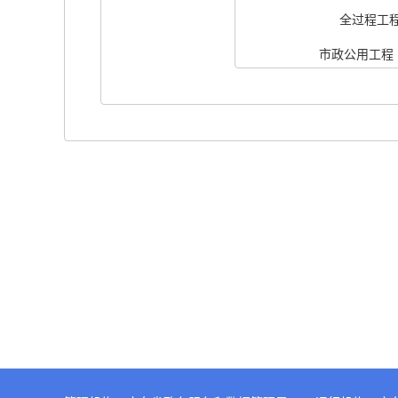
全过程工
市政公用工程
项目咨询
全过程工
生态建设和环
规划咨询
项目咨询
评估咨询
全过程工