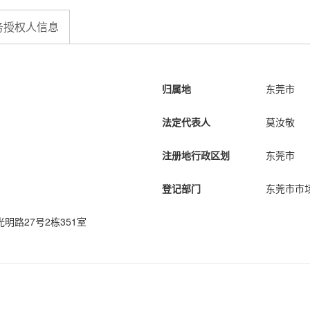
务授权人信息
归属地
东莞市
法定代表人
莫汝敬
注册地行政区划
东莞市
登记部门
东莞市市
路27号2栋351室