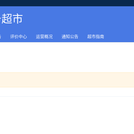
务超市
告
评价中心
运营概况
通知公告
超市指南
司