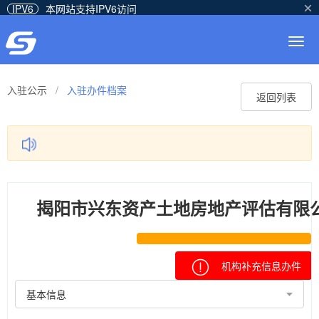
IPV6
本网站支持IPV6访问
Togg
navig
入驻公示
/
入驻办件档案
返回列表
揭阳市兴东资产土地房地产评估有限
机构补充信息办件