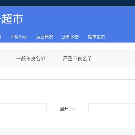
务超市
告
评价中心
运营概况
通知公告
超市指南
一般不良名单
严重不良名单
综合评价
展开
城乡规划编制
房地产估价
工程设计
工程造价咨询