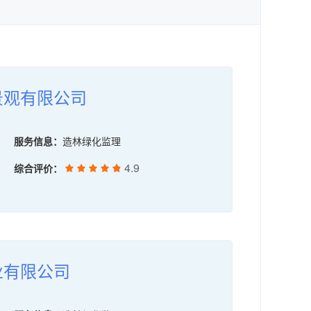
房屋建筑和市政基础设施工程施工图设计文件审查
信息系统工程监理
林业调查规划设计
景观有限公司
安全评价
安全生产检测检验
服务信息：
造林绿化监理
药物临床试验服务
4.9
综合评价：
计量器具检定服务
价格评估
文物保护工程监理
业有限公司
消防设施维护保养检测服务
地震安全性评价