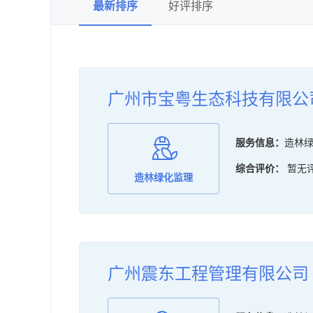
最新排序
好评排序
会计师事务所服务
水利工程监理
水土保持监测
广州市宝粤生态科技有限公
资产评估
职业卫生技术服务
服务信息：
造林
税务师事务所服务
综合评价：
暂无
造林绿化监理
水资源论证
升放气球服务
海域使用论证
广州震东工程管理有限公司
文物保护工程施工
节能技术服务