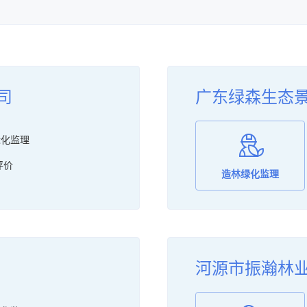
建设项目环境影响评价
公路水运工程监理
水土保持方案编制
土地评估
水利工程质量检测
探矿权采矿权评估
司
广东绿森生态
检验检测服务
建设工程质量检测
雷电防护装置检测
公路水运工程试验检测
绿化监理
造林绿化监理
公证服务
评价
造林绿化监理
放射卫生技术服务
律师事务所服务
水文、水资源调查评价
司法鉴定
地质勘查
矿产资源开发利用方案编制
河源市振瀚林
文物保护工程勘察设计
安防技术防范系统检测服务
乡村振兴咨询服务
计量器具校准服务