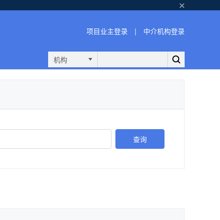
项目业主登录
|
中介机构登录
机构
查询
工程监理
展开
工程咨询