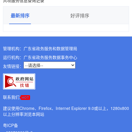
共项服务信息查询记录
最新排序
好评排序
综合评价
服务类型
管理机构：广东省政务服务和数据管理局
测绘
运行机构：广东省政务服务数据事务中心
展开
友情链接：
城乡规划编制
房地产估价
工程监理
联系我们
工程勘察
建议使用Chrome、Firefox、Internet Explorer 9.0或以上，1280x800
以上分辨率浏览本网站
工程设计
粤ICP备
工程造价咨询