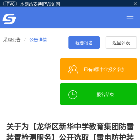
IPV6
本网站支持IPV6访问
Togg
navig
采购公告
/
公告详情
我要报名
返回列表
已有6家中介报名参加
报名结束
关于为【龙华区新华中学教育集团防雷
装置检测服务】公开选取【雷电防护装